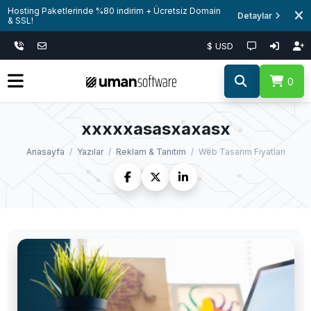
Hosting Paketlerinde %80 indirim + Ücretsiz Domain
Detaylar
& SSL!
$ USD
0
xxxxxasasxaxasx
Anasayfa
Yazılar
Reklam & Tanıtım
Web Tasarım Fiyatları