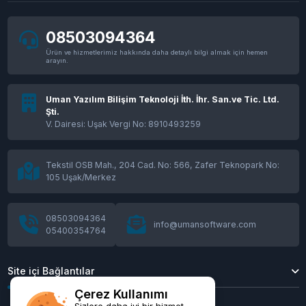
08503094364
Ürün ve hizmetlerimiz hakkında daha detaylı bilgi almak için hemen
arayın.
Uman Yazılım Bilişim Teknoloji İth. İhr. San.ve Tic. Ltd.
Şti.
V. Dairesi: Uşak Vergi No: 8910493259
Tekstil OSB Mah., 204 Cad. No: 566, Zafer Teknopark No:
105 Uşak/Merkez
08503094364
info@umansoftware.com
05400354764
Site içi Bağlantılar
Çerez Kullanımı