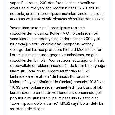
yapar. Bu üreteç, 200'den fazla Latince sözcük ve
onlara ait cümle yapılarını içeren bir sözlük kullanır. Bu
nedenle, üretilen Lorem Ipsum metinleri yinelemelerden,
mizahtan ve karakteristik olmayan sözcüklerden uzaktır.
Yaygın inancın tersine, Lorem Ipsum rastgele
sözcüklerden oluşmaz. Kökleri M.Ö. 45 tarihinden bu
yana klasik Latin edebiyatına kadar uzanan 2000 yıllık
bir geçmişi vardır. Virginia'daki Hampden-Sydney
College'dan Latince profesörü Richard McClintock, bir
Lorem Ipsum pasajında geçen ve anlaşılması en güç
sözcüklerden biri olan 'consectetur' sözcüğünün klasik
edebiyattaki örneklerini incelediğinde kesin bir kaynağa
ulaşmıştır. Lorm Ipsum, Çiçero tarafından M.Ö. 45
tarihinde kaleme alınan "de Finibus Bonorum et
Malorum" (İyi ve Kötünün Uç Sınırları) eserinin 1.10.32 ve
1.10.33 sayılı bölümlerinden gelmektedir. Bu kitap, ahlak
kuramı üzerine bir tezdir ve Rönesans döneminde çok
popüler olmuştur. Lorem Ipsum pasajının ilk satırı olan
"Lorem ipsum dolor sit amet" 1.10.32 sayılı bölümdeki bir
satırdan gelmektedir.