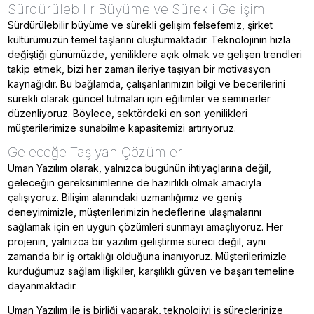
Sürdürülebilir Büyüme ve Sürekli Gelişim
Sürdürülebilir büyüme ve sürekli gelişim felsefemiz, şirket
kültürümüzün temel taşlarını oluşturmaktadır. Teknolojinin hızla
değiştiği günümüzde, yeniliklere açık olmak ve gelişen trendleri
takip etmek, bizi her zaman ileriye taşıyan bir motivasyon
kaynağıdır. Bu bağlamda, çalışanlarımızın bilgi ve becerilerini
sürekli olarak güncel tutmaları için eğitimler ve seminerler
düzenliyoruz. Böylece, sektördeki en son yenilikleri
müşterilerimize sunabilme kapasitemizi artırıyoruz.
Geleceğe Taşıyan Çözümler
Uman Yazılım olarak, yalnızca bugünün ihtiyaçlarına değil,
geleceğin gereksinimlerine de hazırlıklı olmak amacıyla
çalışıyoruz. Bilişim alanındaki uzmanlığımız ve geniş
deneyimimizle, müşterilerimizin hedeflerine ulaşmalarını
sağlamak için en uygun çözümleri sunmayı amaçlıyoruz. Her
projenin, yalnızca bir yazılım geliştirme süreci değil, aynı
zamanda bir iş ortaklığı olduğuna inanıyoruz. Müşterilerimizle
kurduğumuz sağlam ilişkiler, karşılıklı güven ve başarı temeline
dayanmaktadır.
Uman Yazılım ile iş birliği yaparak, teknolojiyi iş süreçlerinize