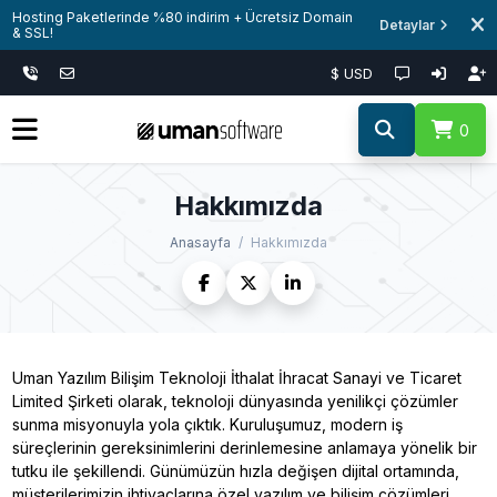
Hosting Paketlerinde %80 indirim + Ücretsiz Domain
Detaylar
& SSL!
$ USD
0
Hakkımızda
Anasayfa
Hakkımızda
Uman Yazılım Bilişim Teknoloji İthalat İhracat Sanayi ve Ticaret
Limited Şirketi olarak, teknoloji dünyasında yenilikçi çözümler
sunma misyonuyla yola çıktık. Kuruluşumuz, modern iş
süreçlerinin gereksinimlerini derinlemesine anlamaya yönelik bir
tutku ile şekillendi. Günümüzün hızla değişen dijital ortamında,
müşterilerimizin ihtiyaçlarına özel yazılım ve bilişim çözümleri