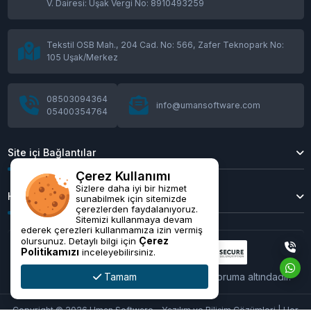
V. Dairesi: Uşak Vergi No: 8910493259
Tekstil OSB Mah., 204 Cad. No: 566, Zafer Teknopark No:
105 Uşak/Merkez
08503094364
info@umansoftware.com
05400354764
Site içi Bağlantılar
Çerez Kullanımı
Sizlere daha iyi bir hizmet
Hakkımızda
sunabilmek için sitemizde
çerezlerden faydalanıyoruz.
Sitemizi kullanmaya devam
ederek çerezleri kullanmamıza izin vermiş
Çerez
olursunuz. Detaylı bilgi için
Politikamızı
inceleyebilirsiniz.
Tamam
Tüm işlemleriniz
256Bit
SSL sertifikası ile koruma altındadır.
Copyright © 2026 Uman Software - Yazılım ve Bilişim Çözümleri | Her