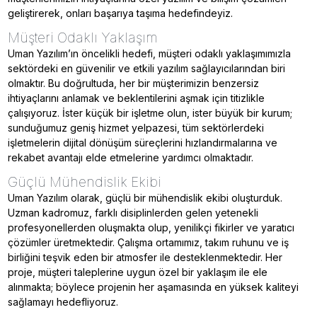
geliştirerek, onları başarıya taşıma hedefindeyiz.
Müşteri Odaklı Yaklaşım
Uman Yazılım’ın öncelikli hedefi, müşteri odaklı yaklaşımımızla
sektördeki en güvenilir ve etkili yazılım sağlayıcılarından biri
olmaktır. Bu doğrultuda, her bir müşterimizin benzersiz
ihtiyaçlarını anlamak ve beklentilerini aşmak için titizlikle
çalışıyoruz. İster küçük bir işletme olun, ister büyük bir kurum;
sunduğumuz geniş hizmet yelpazesi, tüm sektörlerdeki
işletmelerin dijital dönüşüm süreçlerini hızlandırmalarına ve
rekabet avantajı elde etmelerine yardımcı olmaktadır.
Güçlü Mühendislik Ekibi
Uman Yazılım olarak, güçlü bir mühendislik ekibi oluşturduk.
Uzman kadromuz, farklı disiplinlerden gelen yetenekli
profesyonellerden oluşmakta olup, yenilikçi fikirler ve yaratıcı
çözümler üretmektedir. Çalışma ortamımız, takım ruhunu ve iş
birliğini teşvik eden bir atmosfer ile desteklenmektedir. Her
proje, müşteri taleplerine uygun özel bir yaklaşım ile ele
alınmakta; böylece projenin her aşamasında en yüksek kaliteyi
sağlamayı hedefliyoruz.